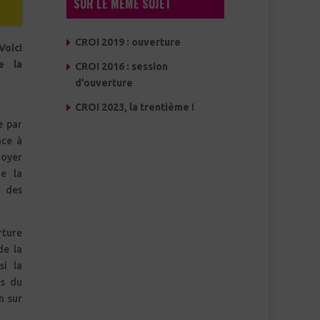
SUR LE MÊME SUJET
CROI 2019 : ouverture
Voici
e la
CROI 2016 : session
d’ouverture
CROI 2023, la trentième !
e par
nce à
doyer
e la
n des
rture
de la
si la
ns du
n sur