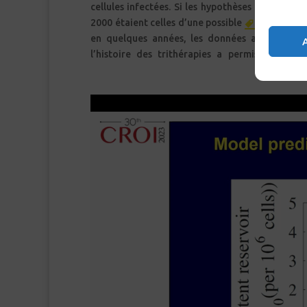
cellules infectées. Si les hypothèses du début 
2000 étaient celles d’une possible
éradicatio
en quelques années, les données accumulées 
l’histoire des trithérapies a permis d’observ