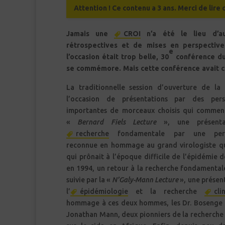
Attention ! Ce contenu a 3 ans. Merci de lire
Jamais une
CROI
n’a été le lieu d’a
rétrospectives et de mises en perspective
e
l’occasion était trop belle, 30
conférence du
se commémore. Mais cette conférence avait
La traditionnelle session d’ouverture de la
l’occasion de présentations par des perso
importantes de morceaux choisis qui commen
«
Bernard Fiels Lecture
», une présenta
recherche
fondamentale par une perso
reconnue en hommage au grand virologiste qu’
qui prônait à l’époque difficile de l’épidémie 
en 1994, un retour à la recherche fondamentale
suivie par la «
N’Galy-Mann Lecture
», une présen
l’
épidémiologie
et la recherche
cli
hommage à ces deux hommes, les Dr. Bosenge 
Jonathan Mann, deux pionniers de la recherche 