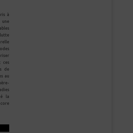
ris à
s une
ables
lutte
relle
odes
riser
t ces
is de
es au
mère-
adies
ié la
ncore