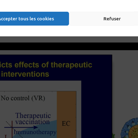
des années
plateau de charge virale atteint après infection et 
n
du virus
traitement (10/14 PTC ont une charge virale de 10
au fil de
copies/ml ) et la charge virale après arrêt du trait
Accepter tous les cookies
Refuser
er que la
(inférieure à 50 copies/ml).