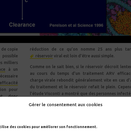
 de copie
réduction de ce qu’on nomme 25 ans plus tar
possible
réservoir
viral est loin d’être aussi simple.
s milliers
Comme on le sait bien, si le réservoir décroit lent
nce
à un
au cours du temps d’un traitement ARV efficac
écessaire
charge virale rebondit généralement vite en cas d’
efficacité
du traitement et le réservoir refait le plein. Cepen
tion pour
l’étude Visconti a montré que des personnes infecté
et donc
traitées très tôt pouvaient contrôler la réplication v
Gérer le consentement aux cookies
sans traitement après l’avoir arrêté. Elles sont quali
ion s’est
de PTC, post traitement contrôleurs. Mais elles son
rale
sous
nombreuses. L’analyse des paramètres de ces person
utilise des cookies pour améliorer son fonctionnement.
nombre de
permis d’établir un modèle basé sur deux paramètre