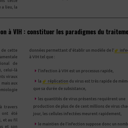
ans cette
a lieu, la
ion à VIH : constituer les paradigmes du traitem
 de cette
données permettant d’établir un modèle de l’
infe
ndamentale
à VIH tel que :
ional de
 celui-là
l’infection à VIH est un processus rapide,
nts viraux
la
réplication
du virus est très rapide de mêm
e, mais aux
que sa durée de subsistance,
miologie
les quantités de virus présentes requièrent une
production de plus de de cent millions de virus ch
à travers
 ont été
jour, les cellules infectées meurent rapidement,
, et au fil
le maintien de l’infection suppose donc un nom
us
et son