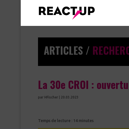
ARTICLES /
RECHER
La 30e CROI : ouvertu
par
HFischer
|
20.03.2023
Temps de lecture :
14
minutes