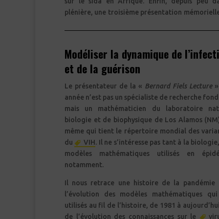
sur le sida en Afrique. Enfin, depuis peu d
plénière, une troisième présentation mémorielle 
Modéliser la dynamique de l’infect
et de la guérison
Le présentateur de la «
Bernard Fiels Lecture
»
année n’est pas un spécialiste de recherche fo
mais un mathématicien du laboratoire nat
biologie et de biophysique de Los Alamos (NM),
même qui tient le répertoire mondial des varia
du
VIH
. Il ne s’intéresse pas tant à la biologi
modèles mathématiques utilisés en épidé
notamment.
Il nous retrace une histoire de la pandémie 
l’évolution des modèles mathématiques qui
utilisés au fil de l’histoire, de 1981 à aujourd’hui
de l’évolution des connaissances sur le
vir