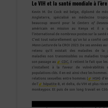
Le VIH et la santé mondiale à l’èr
Kevin M. De Cock est belge, diplomé de mé
Angleterre, spécialisé en médecine tropic
beaucoup œuvré pour le
Centers of Deseas
américain en mission au Kenya et il a 
l’international de nombreux postes sur la santé
C’est tout naturellement qu’on lui a confié ce
Mann Lecture
de la CROI 2023. De ses années au 
retenu qu’il existait des maladies de la 
maladies non transmissibles ou maladies tropi
son passage au
CDC
, il retient le fait que le
s’installent à la faveur de vulnérabilités
populations clés. Il en est ainsi chez les hommes
relations sexuelles entre hommes (
HSH
) d’
de l’
hépatite
B, et delta, du VIH et plus réc
monkeypox. Et puis de son long travail en Côte