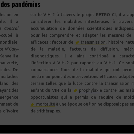
e des pandémies
decine en
sur le VIH-2 à travers le projet RETRO-CI, il a app
ale. Il a
considérer les maladies infectieuses à traver
e Control
accumulation de données scientifiques indispens
occupé à
pour les comprendre et adapter les mesures de 
 mondiale.
efficaces : facteur de
transmission
, histoire natu
tte
N’Galy-
de la maladie, facteurs de diffusion, méth
Kenya il a
diagnostiques. Il a ainsi contribué à caracté
pauvreté,
l’infection à VIH-2 par rapport au VIH-1. Ce son
cales. De
connaissances fines de la maladie qui ont perm
s maladies
mettre au point des interventions efficaces adapté
 dans des
terrain telles que la lutte contre la transmission 
 ayant des
enfant du VIH ou la
prophylaxie
contre les mal
émergence
opportunistes qui a permis de réduire de moit
emment du
mortalité
à une époque où l’on ne disposait pas e
 d’Ivoire
de trithérapies.