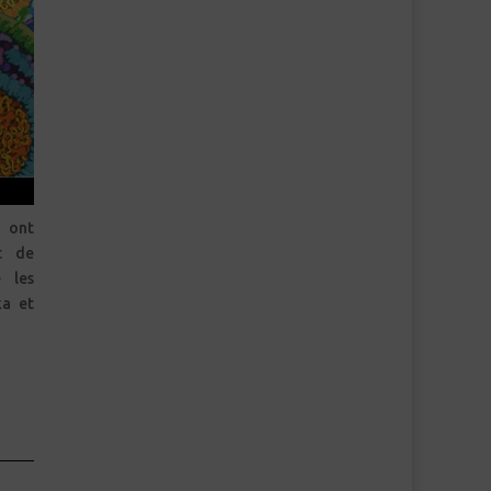
 ont
t de
e les
ka et