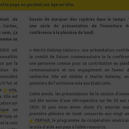
 cette page en gardant son âge en tête.
utant de
besoin de marquer des repères dans le temps. 
. Certes,
une série de présentation de l’ouverture d
 nom, ça
conférence à la plénière de lundi.
 comme un
 CROI est
«
Martin Delaney Lecture
», une présentation confié
nnalités
le comité de liaison communautaire le la confére
ce par la
une personne connue pour sa contribution au plai
tion de
communautaire et son engagement en faveur d
nnalité
recherche. Elle est dédiée à Martin Delaney, u
il fut et
pionniers de l’activisme sida aux Etats-Unis.
de
sida
,
Cette année, les présentations de la session d’ouve
. Elle est
ont été suivies d’une rétrospective sur les 30 ans 
tation sur
CROI. Et puis nous avons choisi d’y associer aus
nique
en
première plénière de lundi consacrée aux vingt a
N’Galy et
PEPFAR
, le programme de coopération américai
et le soin
le sida d’aide aux pays à faible ressource.