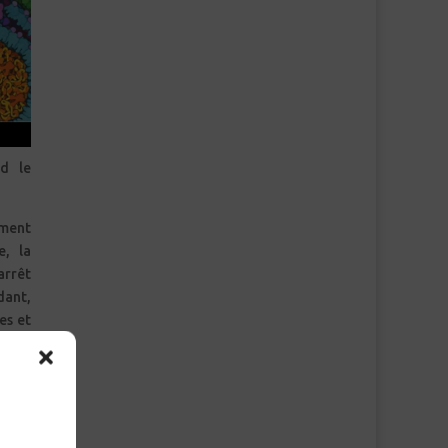
d le
ement
e, la
arrêt
dant,
es et
irale
fiées
t peu
nes a
s, le