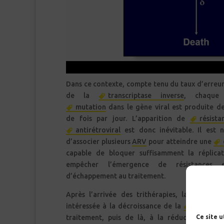
Dans ce contexte, compte tenu du taux d’erreur
de la
transcriptase inverse
, chaque 
mutation
dans le gène viral est produite de
de fois par jour. L’apparition de
résista
antirétroviral
est donc inévitable. Il est n
d’associer plusieurs
ARV
pour atteindre une
capable de bloquer suffisamment la réplica
empêcher l’émergence de résistances 
d’échappement au traitement.
Après l’arrivée des trithérapies, la modélisat
intéressée à la décroissance de la
charge vi
Ce site 
traitement, puis de là, à la réduction du 