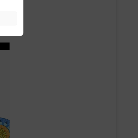
avant
0 000
ement