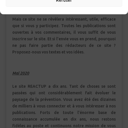
Refuser
communauté gay, particulièrement concernée par
l’épidémie de sida.
Mais ce site ne se révèlera intéressant, utile, efficace
que si vous y participez. Toutes les publications sont
ouvertes à vos commentaires, il vous suffit de vous
inscrire sur le site. Et si l’envie vous en prend, pourquoi
ne pas faire partie des rédacteurs de ce site ?
Proposez-nous vos textes et vos idées.
Mai 2020
Le site REACTUP a dix ans. Tant de choses se sont
passées qui ont considérablement fait évoluer le
paysage de la prévention. Vous avez été des dizaines
de milliers à vous connecter et à vous intéresser à nos
publications. Forts de toute l’énorme base de
connaissance accumulée en dix ans, nous restons
fidèles au poste et continuons notre mission de vous