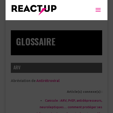
GLOSSAIRE
ARV
Abréviation de
Antirétroviral
Article(s) connexe(s) :
Canicule : ARV, PrEP, antidépresseurs,
neuroleptiques… comment protéger ses