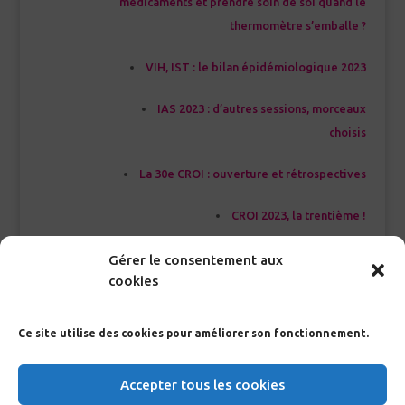
médicaments et prendre soin de soi quand le
thermomètre s’emballe ?
VIH, IST : le bilan épidémiologique 2023
IAS 2023 : d’autres sessions, morceaux
choisis
La 30e CROI : ouverture et rétrospectives
CROI 2023, la trentième !
Gérer le consentement aux
cookies
<<< Index Glossaire
Ce site utilise des cookies pour améliorer son fonctionnement.
Accepter tous les cookies
RECHERCHE GLOSSAIRE