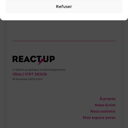
Refuser
>
Création graphique et développement :
Olivia / O’MT DESIGN
© Reactup 2020-2023
À propos
Nous écrire
Nous soutenir
Mon espace perso