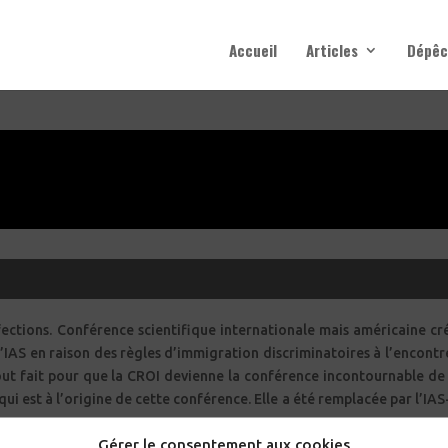
Accueil
Articles
Dépêc
ections. Conférence scientifique internationale mais américaine cr
’IAS en raison des règles d’immigration discriminatoires à l’encontr
tout fait pour que la CROI devienne la conférence incontournable de
ui est à l’origine de cette conférence. Elle a été remplacée par l’IA
Gérer le consentement aux cookies