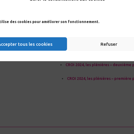
Article(s) connex
1 : désengagement politique, crise des financements et nouvelles stratég
utilise des cookies pour améliorer son fonctionnement.
préve
Trans et VIH : données récentes, enjeux spécifiques – première 
Accepter tous les cookies
Refuser
CROI 2024, morceaux ch
CROI 2024, les plénières – deuxième 
CROI 2024, les plénières – première 