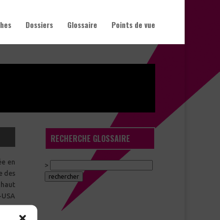
hes
Dossiers
Glossaire
Points de vue
RECHERCHE GLOSSAIRE
ée en
>
e des
 haut
S-USA