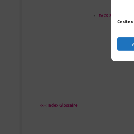
EACS 2025 – Partie 
Ce site 
<<< Index Glossaire