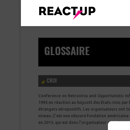
GLOSSAIRE
CROI
Conference on Retrovirus and Opportunistic Inf
1995 en réaction au boycott des États-Unis par l
étrangers séropositifs. Les organisateurs ont 
niveau. C’est une obscure fondation américaine q
en 2013, qui est donc l’organisateur actuel.