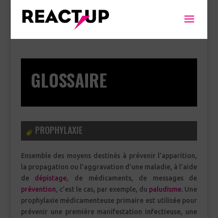
GLOSSAIRE
PROPHYLAXIE
Ensemble des moyens destinés à prévenir l’apparition,
la propagation ou l’aggravation d’une maladie, à l’aide
de
dépistage
, de médicaments, de messages de
prévention
, c’est le cas, par exemple, du
paludisme
. Une
prophylaxie médicamenteuse primaire est utilisée pour
prévenir une première manifestation infectieuse, une