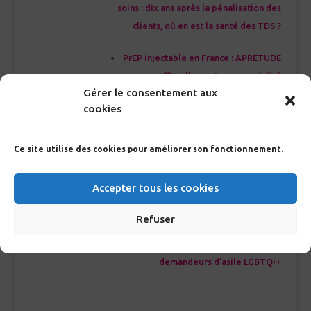
soins : dix ans après la pénalisation des
clients, où en est la santé des TDS ?
PrEP injectable en France : APRETUDE
officiellement commercialisé
Gérer le consentement aux
cookies
EACS 2025 – Partie 1 : désengagement
politique, crise des financements et
nouvelles stratégies de prévention
Ce site utilise des cookies pour améliorer son fonctionnement.
PrEP injectable : une nouvelle ère de la
Accepter tous les cookies
prévention du VIH mise à rude épreuve
Refuser
Les trajectoires invisibles du risque : ce
que la prévention du VIH ignore des
demandeurs d’asile LGBTQI+