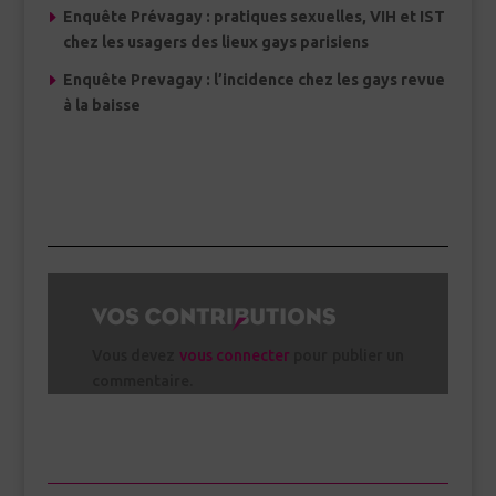
Enquête Prévagay : pratiques sexuelles, VIH et IST
chez les usagers des lieux gays parisiens
Enquête Prevagay : l’incidence chez les gays revue
à la baisse
Vous devez
vous connecter
pour publier un
commentaire.