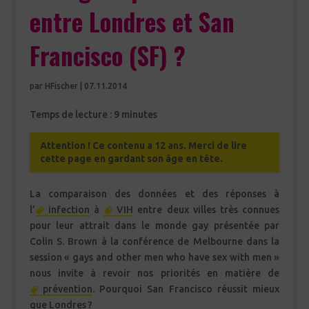
entre Londres et San
Francisco (SF) ?
par
HFischer
|
07.11.2014
Temps de lecture :
9
minutes
Attention ! Ce contenu a 12 ans. Merci de lire
cette page en gardant son âge en tête.
La comparaison des données et des réponses à
l’
infection
à
VIH
entre deux villes très connues
pour leur attrait dans le monde gay présentée par
Colin S. Brown à la conférence de Melbourne dans la
session « gays and other men who have sex with men »
nous invite à revoir nos priorités en matière de
prévention
. Pourquoi San Francisco réussit mieux
que Londres ?