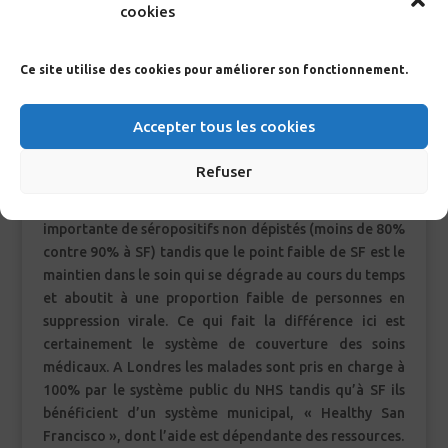
cookies
Si l’on observe les cascades de prise en charge en
prenant l’année 2010 comme référence, les résultats
Ce site utilise des cookies pour améliorer son fonctionnement.
londoniens sont meilleurs, montrant que 96% des
séropositifs sont pris en charge à Londres contre
Accepter tous les cookies
seulement 76,9% à SF et, de même, 81,7% des
séropositifs londoniens ont atteint la suppression
Refuser
virale contre seulement 65,1% à SF. Cependant la
faiblesse londonienne se situe dans la proportion trop
importante de séropositifs non dépistés (moins de 80%
contre 90% à SF) tandis que le point faible de SF est le
maintien dans le soin qui se dégrade au cours du temps
et aboutit à une proportion faible de personnes en
suppression virale. Ce qui fait la différence ici est
certainement le système de couverture des soins
médicaux. A Londres les malades sont pris en charge à
100% par le système public du NHS tandis qu’à SF ils
bénéficient d’un système municipal, « Healthy San
Francisco », dont l’aide est dépendante des ressources.