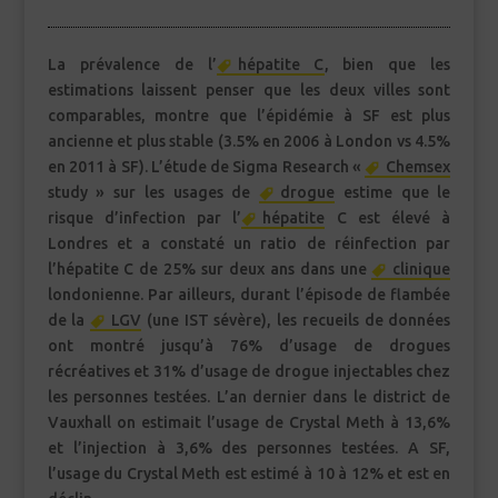
La prévalence de l’
hépatite C
, bien que les
estimations laissent penser que les deux villes sont
comparables, montre que l’épidémie à SF est plus
ancienne et plus stable (3.5% en 2006 à London vs 4.5%
en 2011 à SF). L’étude de Sigma Research «
Chemsex
study » sur les usages de
drogue
estime que le
risque d’infection par l’
hépatite
C est élevé à
Londres et a constaté un ratio de réinfection par
l’hépatite C de 25% sur deux ans dans une
clinique
londonienne. Par ailleurs, durant l’épisode de flambée
de la
LGV
(une IST sévère), les recueils de données
ont montré jusqu’à 76% d’usage de drogues
récréatives et 31% d’usage de drogue injectables chez
les personnes testées. L’an dernier dans le district de
Vauxhall on estimait l’usage de Crystal Meth à 13,6%
et l’injection à 3,6% des personnes testées. A SF,
l’usage du Crystal Meth est estimé à 10 à 12% et est en