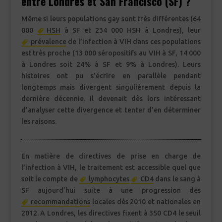
entre Londres et San Francisco (SF) ?
Même si leurs populations gay sont très différentes (64
000
HSH
à SF et 234 000 HSH à Londres), leur
prévalence
de l’infection à VIH dans ces populations
est très proche (13 000 séropositifs au VIH à SF, 14 000
à Londres soit 24% à SF et 9% à Londres). Leurs
histoires ont pu s’écrire en parallèle pendant
longtemps mais divergent singulièrement depuis la
dernière décennie. Il devenait dès lors intéressant
d’analyser cette divergence et tenter d’en déterminer
les raisons.
En matière de directives de prise en charge de
l’infection à VIH, le traitement est accessible quel que
soit le compte de
lymphocytes
CD4
dans le sang à
SF aujourd’hui suite à une progression des
recommandations
locales dès 2010 et nationales en
2012. A Londres, les directives fixent à 350 CD4 le seuil