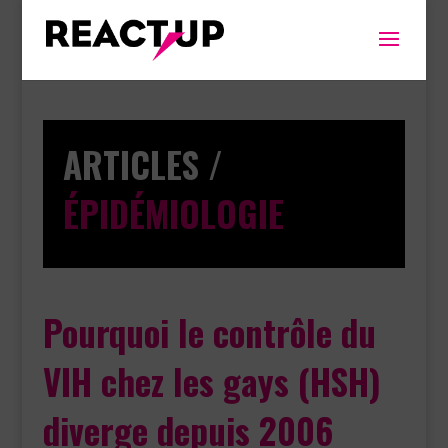
ARTICLES /
ÉPIDÉMIOLOGIE
Pourquoi le contrôle du
VIH chez les gays (HSH)
diverge depuis 2006