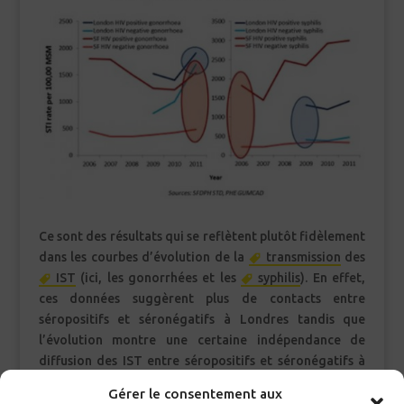
Ce sont des résultats qui se reflètent plutôt fidèlement
dans les courbes d’évolution de la
transmission
des
IST
(ici, les gonorrhées et les
syphilis
). En effet,
ces données suggèrent plus de contacts entre
séropositifs et séronégatifs à Londres tandis que
l’évolution montre une certaine indépendance de
diffusion des IST entre séropositifs et séronégatifs à
SF.
Gérer le consentement aux