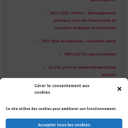
EACS 2025 – Partie 1 : désengagement
politique, crise des financements et
nouvelles stratégies de prévention
CROI 2024, les plénières – deuxième partie
EMIS 2017 le rapport complet
Le VHC, prise en charge thérapeutique
actuelle
Gérer le consentement aux
cookies
<<< Index Glossaire
Ce site utilise des cookies pour améliorer son fonctionnement.
Accepter tous les cookies