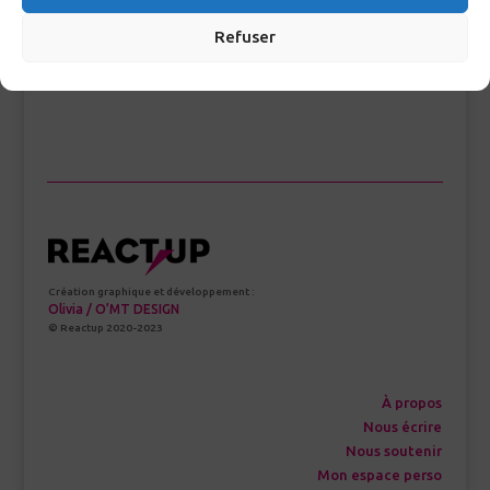
RECHERCHE GLOSSAIRE
Refuser
>
Création graphique et développement :
Olivia / O’MT DESIGN
© Reactup 2020-2023
À propos
Nous écrire
Nous soutenir
Mon espace perso