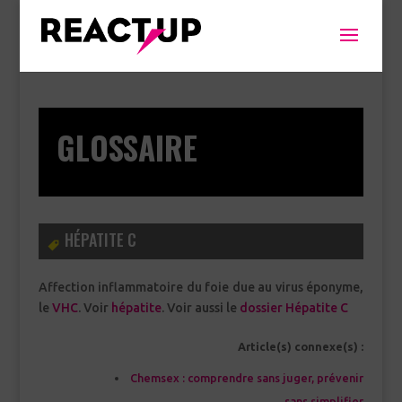
GLOSSAIRE
HÉPATITE C
Affection inflammatoire du foie due au virus éponyme,
le
VHC
. Voir
hépatite
. Voir aussi le
dossier Hépatite C
Article(s) connexe(s) :
Chemsex : comprendre sans juger, prévenir
sans simplifier