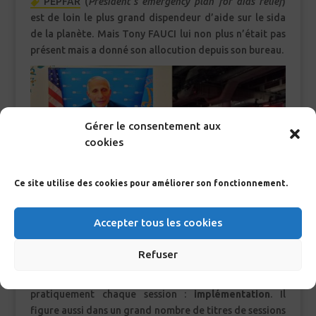
PEPFAR
(
President’s emergency plan for aids relief
)
est de loin le plus grand dispendeur d’aide sur le sida
de la planète. Mais Tony FAUCI lui non plus n’était pas
présent mais a donné son allocution depuis son bureau.
Gérer le consentement aux
cookies
Ce site utilise des cookies pour améliorer son fonctionnement.
Accepter tous les cookies
Refuser
Mais alors, de quoi a-t-on le plus parlé dans cette
conférence ? Un mot a sans doute été prononcé dans
pratiquement chaque session :
implémentation
. Il
figure aussi dans un grand nombre de titres de sessions