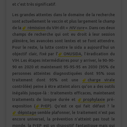
et c’est très significatif.
Les grandes attentes dans le domaine de la recherche
sont actuellement le vaccin et plus largement le champ
de la
rémission
du VIH dit «
HIV cure
». Dans ces deux
champs de recherche qui ont eu droit à leur session
plénière, les avancées sont lentes et se font attendre.
Pour le reste, la lutte contre le sida a aujourd’hui un
objectif clair, fixé par l’
ONUSIDA
, l’éradication du
VIH. Les étapes intermédiaires pour y arriver, le 90-90-
90 en 2020 et maintenant 95-95-95 en 2030 (95% de
personnes atteintes diagnostiquées dont 95% sous
traitement dont 95% ont une
charge virale
contrôlée) peine à être atteint alors qu’on a des outils
inégalés jusque-là : traitements efficaces, maintenant
traitements de longue durée et
prophylaxie
pré-
exposition (
PrEP
). Qu’est ce qui fait défaut ? le
dépistage
semble plafonner, le traitement n’est pas
encore universel, la prévention n’atteint pas tout le
monde, la PrEP est un dispositif fantastique mais qui