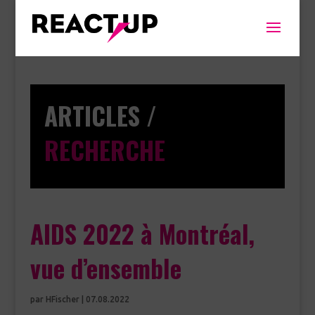
ARTICLES /
RECHERCHE
AIDS 2022 à Montréal,
vue d’ensemble
par
HFischer
|
07.08.2022