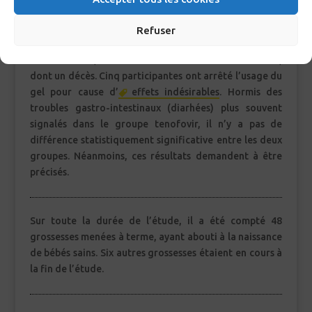
total, 4692 événements indésirables ont été signalés au
cours de l’essai, soit en moyenne 3,55 par femme dans
Refuser
le groupe tenofovir et 3,44 dans le groupe placebo.
Parmi ceux-ci, 39 ont été considérés comme sérieux,
dont un décès. Cinq participantes ont arrêté l’usage du
gel pour cause d’
effets indésirables
. Hormis des
troubles gastro-intestinaux (diarhées) plus souvent
signalés dans le groupe tenofovir, il n’y a pas de
différence statistiquement significative entre les deux
groupes. Néanmoins, ces résultats demandent à être
précisés.
Sur toute la durée de l’étude, il a été compté 48
grossesses menées à terme, ayant abouti à la naissance
de bébés sains. Six autres grossesses étaient en cours à
la fin de l’étude.