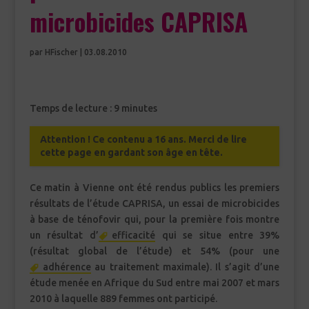
microbicides CAPRISA
par
HFischer
|
03.08.2010
Temps de lecture :
9
minutes
Attention ! Ce contenu a 16 ans. Merci de lire
cette page en gardant son âge en tête.
Ce matin à Vienne ont été rendus publics les premiers
résultats de l’étude CAPRISA, un essai de microbicides
à base de ténofovir qui, pour la première fois montre
un résultat d’
efficacité
qui se situe entre 39%
(résultat global de l’étude) et 54% (pour une
adhérence
au traitement maximale). Il s’agit d’une
étude menée en Afrique du Sud entre mai 2007 et mars
2010 à laquelle 889 femmes ont participé.