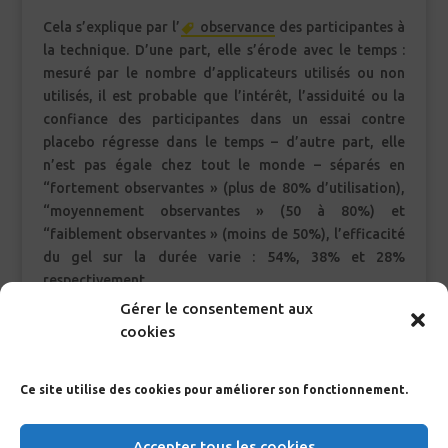
Cela s’explique par l’
observance
des participantes à
la technique. D’une part, elle s’érode avec le temps :
mesuré par le nombre d’applicateurs utilisés ou non
utilisés, il est probable que l’intérêt, l’assiduité ou la
confiance des participantes dans un essai contre
placebo régresse dans le temps – d’autre part, elle
n’est pas égale chez tout le monde – séparés en
“fortement observantes » (plus de 80% d’utilisation),
“moyennement observantes » (50 à 80%) et
“faiblement observantes » (moins de 50%), l’efficacité
du gel sur la durée varie : 54%, 38% et 28%
respectivement.
Gérer le consentement aux
cookies
Pour évaluer la tolérance au produit, les événements
indésirables sont recueillis tout au long de l’étude
Ce site utilise des cookies pour améliorer son fonctionnement.
qu’elles qu’en soient les causes. L’analyse consiste
ensuite à étudier s’il existe des différences entre les
groupes utilisant le gel ténofovir ou le placebo. Au
Accepter tous les cookies