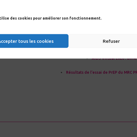
Article(s) connex
CROI 2024, morceaux ch
utilise des cookies pour améliorer son fonctionnement.
IAS 2023 : d’autres sessions, morceaux c
Accepter tous les cookies
Refuser
IAS 2023, tous les sujets en pléniè
AIDS Virtual 2020 : un 
Résultats de l’essai de PrEP du MRC 