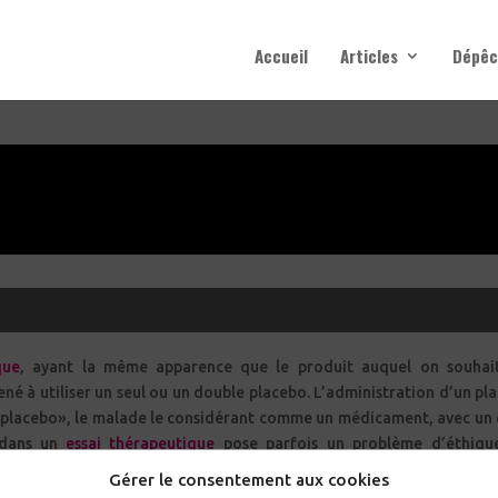
Accueil
Articles
Dépêc
que
, ayant la même apparence que le produit auquel on souhaite le
né à utiliser un seul ou un double placebo. L’administration d’un pl
acebo dans un
essai thérapeutique
pose parfois un problème d’éthiqu
 médicaments est problématique.
Gérer le consentement aux cookies