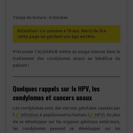
Temps de lecture :
6
minutes
Attention ! Ce contenu a 10 ans. Merci de lire
cette page en gardant son âge en tête.
Préconiser l’ALDARA® même en usage interne dans le
traitement des condylomes anaux au bénéfice du
patient !
Quelques rappels sur le HPV, les
condylomes et cancers anaux
Les condylomes sont des verrues génitales causées par
l’
infection
à papillomavirus humain (
HPV
). En plus
de se développer sur les organes génitaux extérieurs,
les condylomes peuvent se développer sur les