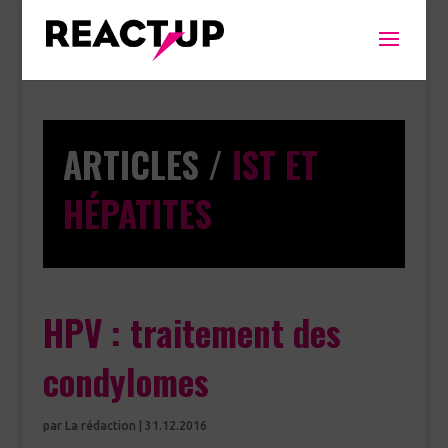
ARTICLES /
IST ET
HÉPATITES
HPV : traitement des
condylomes
par
La rédaction
|
31.12.2016