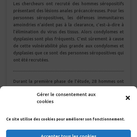
Les chercheurs ont recruté des hommes séropositifs
présentant des lésions anales précancéreuses. Pour les
personnes séropositives, les défenses immunitaires
amoindries n’aident pas à la clearance, c’est-à-dire à
l’élimination du virus des tissus. Alors condylomes et
dysplasies sont plus fréquents. C’est sûrement à cause
de cette vulnérabilité plus grande aux condylomes et
dysplasies que ce sont des personnes séropositives qui
ont été recrutées.
Durant la première phase de l’étude, 28 hommes ont
reçu de la crème ALDARA®, tandis que 25 autres ont
Gérer le consentement aux
reçu une crème
placebo
. Les crèmes ont été
cookies
appliquées durant 16 semaines dans les deux groupes.
Au commencement de l’étude, les chercheurs ont
examiné l’anus des participants par anuscopie de haute
Ce site utilise des cookies pour améliorer son fonctionnement.
résolution et ont répété cet examen à la 20ème
semaine de l’étude pour obtenir l’impact de
Accepter tous les cookies