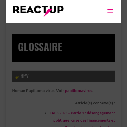
GLOSSAIRE
HPV
Human Papilloma virus. Voir
papillomavirus
.
Article(s) connexe(s) :
EACS 2025 – Partie 1 : désengagement
politique, crise des financements et