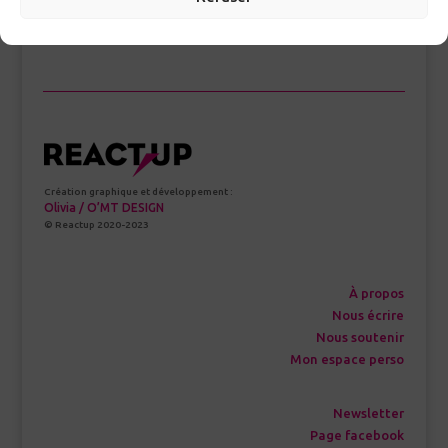
Création graphique et développement :
Olivia / O’MT DESIGN
© Reactup 2020-2023
À propos
Nous écrire
Nous soutenir
Mon espace perso
Newsletter
Page facebook