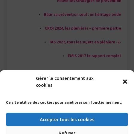
nouvelles stratégies de prévention
Bâtir sa prévention seul : un héritage pédé
CROI 2024, les plénières – première partie
IAS 2023, tous les sujets en plénière -2-
EMIS 2017 le rapport complet
Gérer le consentement aux
<<< Index Glossaire
cookies
Ce site utilise des cookies pour améliorer son fonctionnement.
RECHERCHE GLOSSAIRE
Accepter tous les cookies
>
Refuser