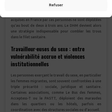
À Paris comme en Seine-Saint-Denis, les migrant·es
Refuser
représentent plus de la moitié des nouveaux
diagnostics VIH. Pourtant, la moitié des infections
acquises en France par ces personnes ne sont dépistées
qu’au bout de deux à trois ans. Le DHM devient alors
une stratégie indispensable pour combler les trous
dans le filet sanitaire.
Travailleur·euses du sexe : entre
vulnérabilité accrue et violences
institutionnelles
Les personnes exerçant le travail du sexe, en particulier
les femmes migrantes, sont souvent confrontées à une
triple précarité : sociale, juridique et sanitaire.
Certaines associations, comme Le Bus des femmes,
Acceptess-T ou le PASTT, déploient des maraudes
dans les quartiers ou les hôtels, parfois en
coordination avec des structures sociales ou d’accueil.