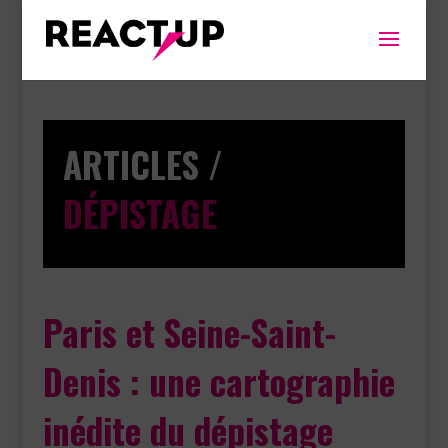
ARTICLES /
DÉPISTAGE
Paris et Seine-Saint-
Denis : une cartographie
inédite du dépistage