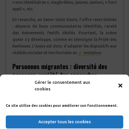
« non identitaires », maghrébins, jeunes, seniors, « hors
appli », etc.
En revanche, en Seine-Saint-Denis, l’offre reste limitée
: absence de lieux communautaires identifiés, rareté
des événements festifs dédiés. Pourtant, la scène
queer s’y développe, comme en témoigne la Pride des
banlieues. L’enjeu est donc d’adapter les dispositifs aux
réalités sociales et territoriales en
mutation
.
Personnes migrantes : diversité des
parcours, variété des approches
Gérer le consentement aux
Le dépistage communautaire s’adapte à la complexité
cookies
des trajectoires migratoires. Les associations
interviennent aussi bien dans des foyers de travailleurs,
Ce site utilise des cookies pour améliorer son fonctionnement.
des hôtels sociaux, des centres d’hébergement
d’urgence (CHU, CHRS), que dans la rue, les parcs, les
transports ou les lieux d’aide alimentaire.
Accepter tous les cookies