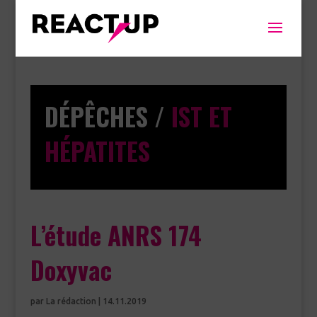
DÉPÊCHES /
IST ET
HÉPATITES
L’étude ANRS 174
Doxyvac
par
La rédaction
|
14.11.2019