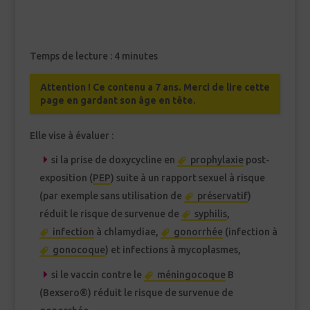
Temps de lecture :
4
minutes
Attention ! Ce contenu a 7 ans. Merci de lire cette
page en gardant son âge en tête.
Elle vise à évaluer :
si la prise de doxycycline en
prophylaxie
post-
exposition (
PEP
) suite à un rapport sexuel à risque
(par exemple sans utilisation de
préservatif
)
réduit le risque de survenue de
syphilis
,
infection
à chlamydiae,
gonorrhée
(infection à
gonocoque
) et infections à mycoplasmes,
si le vaccin contre le
méningocoque
B
(Bexsero®) réduit le risque de survenue de