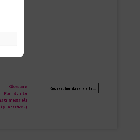
 futur
et VHC
Glossaire
Rechercher dans le site…
Plan du site
ns trimestriels
épliants/PDF)