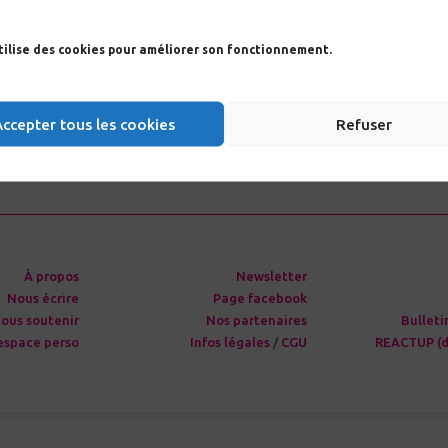
CROI 2021: vision du
utilise des cookies pour améliorer son fonctionnement.
Votre suivi de l’infection à VIH et des co-infections VIH, VHB 
Accepter tous les cookies
Refuser
À propos
Newsletter
Nous écrire
Page facebook
ous soutenir
Nos partenaires
Bulleti
espace perso
Infos légales
/
CGU
REACTUP (d