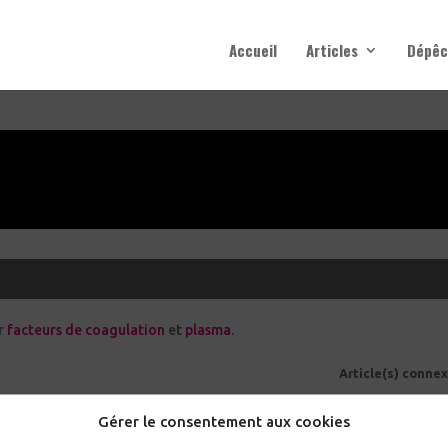
Accueil
Articles
Dépêc
ir
facteurs de coagulation
et
plasma
.
Article(s) connex
La conférence de l’IAS 2021 – deuxième 
Gérer le consentement aux cookies