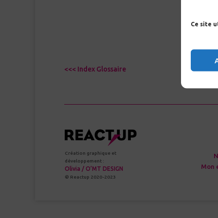
Ce site 
<<< Index Glossaire
Création graphique et
N
développement :
Mon 
Olivia / O’MT DESIGN
© Reactup 2020-2023