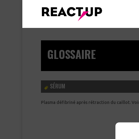
GLOSSAIRE
SÉRUM
Plasma défibriné après rétraction du caillot. Vo