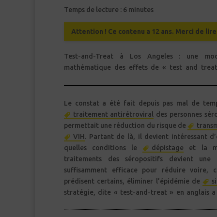
Temps de lecture :
6
minutes
Attention ! Ce contenu a 12 ans. Merci de lir
Test-and-Treat à Los Angeles : une modé
population d’hommes ayant du sexe avec de
mathématique des effets de « test and treat
Le constat a été fait depuis pas mal de tem
traitement antirétroviral
des personnes séro
permettait une réduction du risque de
transm
VIH
. Partant de là, il devient intéressant d
quelles conditions le
dépistage
et la m
traitements des séropositifs devient une 
suffisamment efficace pour réduire voire,
prédisent certains, éliminer l’épidémie de
s
stratégie, dite « test-and-treat » en anglais a