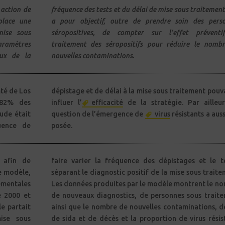
 action de
fréquence des tests et du délai de mise sous traitement.
place une
des personnes
mise sous
ventif du
paramètres
nombre de
eux de la
nouvelles contaminations.
mté de Los
 pouvaient
 82% des
influer l’
efficacité
de la stratégie. Par ailleur
tude était
question de l’émergence de
virus
résistants a auss
uence de
posée.
 afin de
faire varier la fréquence des dépistages et le 
e modèle,
séparant le diagnostic positif de la mise sous traite
mentales
Les données produites par le modèle montrent le n
e 2000 et
de nouveaux diagnostics, de personnes sous trait
le partait
ainsi que le nombre de nouvelles contaminations, d
ise sous
de sida et de décès et la proportion de virus résis