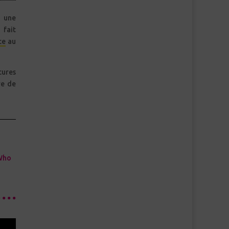
 une
fait
ce
au
ures
re de
 Who