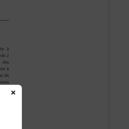
ste à
rès 2
 des
ême à
as de
onnes
ue de