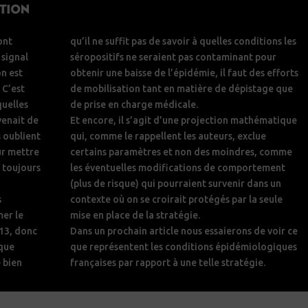
ont
qu’il ne suffit pas de savoir à quelles conditions les
 signal
séropositifs ne seraient pas contaminant pour
on est
obtenir une baisse de l’épidémie, il faut des efforts
 C’est
de mobilisation tant en matière de dépistage que
quelles
de prise en charge médicale.
venait de
Et encore, il s’agit d’une projection mathématique
 oublient
qui, comme le rappellent les auteurs, exclue
ur mettre
certains paramètres et non des moindres, comme
a toujours
les éventuelles modifications de comportement
(plus de risque) qui pourraient survenir dans un
s
contexte où on se croirait protégés par la seule
mer le
mise en place de la stratégie.
013, donc
Dans un prochain article nous essaierons de voir ce
ique
que représentent les conditions épidémiologiques
 bien
françaises par rapport à une telle stratégie.