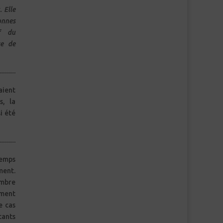
 Elle
s, la
i été
temps
ment.
ombre
ement
e cas
tants