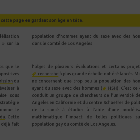
e cette page en gardant son âge en tête.
lisation
s hommes
 » sur la
dans le comté de Los Angeles
ps que le
l’objet de plusieurs évaluations et certains proje
positives
recherche
à plus grande échelle ont été lancés. Mai
ission
du
ne concernent que trop peu la population des h
’évaluer à
ayant du sexe avec des hommes (
HSH
). C’est ce 
ise sous
conduit un groupe de chercheurs de l’université d
stratégie
Angeles en Californie et du centre Schaeffer de poli
 comme le
de la santé à étudier à l’aide d’une modélisa
ida
. Cette
mathématique l’impact de telles politiques su
 déjà fait
population gay du comté de Los Angeles.