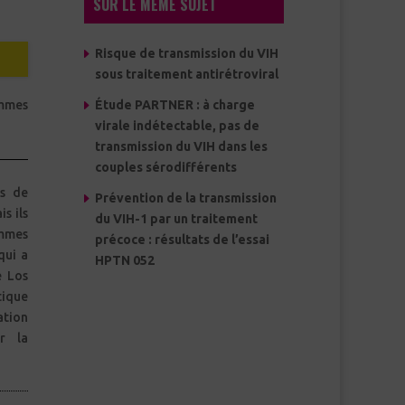
SUR LE MÊME SUJET
Risque de transmission du VIH
sous traitement antirétroviral
Étude PARTNER : à charge
virale indétectable, pas de
transmission du VIH dans les
couples sérodifférents
ts de
Prévention de la transmission
s ils
du VIH-1 par un traitement
ommes
précoce : résultats de l’essai
qui a
HPTN 052
e Los
tique
tion
r la