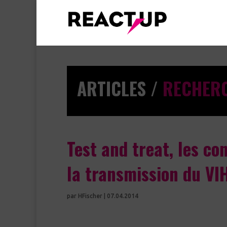
ARTICLES /
RECHER
Test and treat, les co
la transmission du VI
par
HFischer
|
07.04.2014