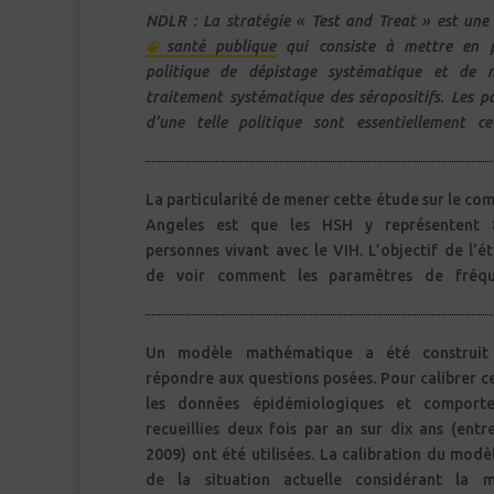
NDLR : La stratégie « Test and Treat » est une
santé publique
qui consiste à mettre en 
a pour objectif, outre de prendre soin 
politique de dépistage systématique et de 
séropositives, de compter sur l’effet pré
traitement systématique des séropositifs. Les 
traitement des séropositifs pour réduire le 
d’une telle politique sont essentiellement c
La particularité de mener cette étude sur le co
dépistage et de délai à la mise sous traitement
Angeles est que les HSH y représentent
personnes vivant avec le VIH. L’objectif de l’é
de voir comment les paramètres de fréq
Un modèle mathématique a été construit
répondre aux questions posées. Pour calibrer c
les données épidémiologiques et comporte
recueillies deux fois par an sur dix ans (entr
2009) ont été utilisées. La calibration du modè
de la situation actuelle considérant la m