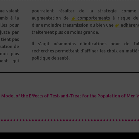
ue valent
pourraient résulter de la stratégie comme
umis à la
augmentation de
comportements
à risque du 
lles pour
d’une moindre transmission ou bien une
adhéren
justé par
traitement plus ou moins grande.
 tient pas
Il s’agit néanmoins d’indications pour de fut
isation de
recherches permettant d’affiner les choix en matiè
non plus
politique de santé.
ment qui
l Model of the Effects of Test-and-Treat for the Population of Men