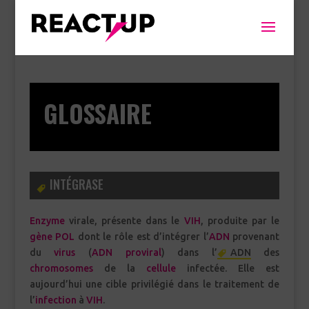
GLOSSAIRE
INTÉGRASE
Enzyme
virale, présente dans le
VIH
, produite par le
gène POL
dont le rôle est d’intégrer l’
ADN
provenant
du
virus
(
ADN proviral
) dans l’
ADN
des
chromosomes
de la
cellule
infectée. Elle est
aujourd’hui une cible privilégié dans le traitement de
l’
infection
à
VIH
.