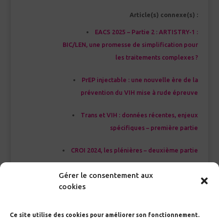
Article(s) connexe(s) :
EACS 2025 – Partie 2 : ARTISTRY-1 :
BIC/LEN, une promesse de simplification pour
les traitements complexes ?
PrEP injectable : une nouvelle ère de la
prévention du VIH mise à rude épreuve
Trans et VIH : données récentes, enjeux
spécifiques – première partie
CROI 2024, les plénières – deuxième partie
IAS 2023 : d’autres sessions, morceaux
Gérer le consentement aux
choisis
cookies
Ce site utilise des cookies pour améliorer son fonctionnement.