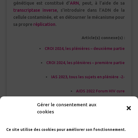
génétique est constitué d’
ARN
, peut, à l’aide de sa
transcriptase inverse
, s’introduire dans l’ADN de la
cellule contaminée, et en détourner le mécanisme pour
sa propre
réplication
.
Article(s) connexe(s) :
CROI 2024, les plénières – deuxième partie
CROI 2024, les plénières – première partie
IAS 2023, tous les sujets en plénière -2-
AIDS 2022 Forum HIV cure
Gérer le consentement aux
CROI 2022 – Première partie
cookies
Ce site utilise des cookies pour améliorer son fonctionnement.
<<< Index Glossaire