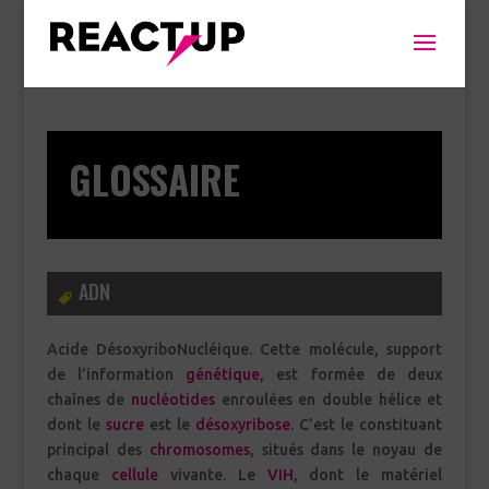
GLOSSAIRE
ADN
Acide DésoxyriboNucléique. Cette molécule, support
de l’information
génétique
, est formée de deux
chaînes de
nucléotides
enroulées en double hélice et
dont le
sucre
est le
désoxyribose
. C’est le constituant
principal des
chromosomes
, situés dans le noyau de
chaque
cellule
vivante. Le
VIH
, dont le matériel