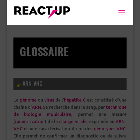
GLOSSAIRE
ARN-VHC
Le
génome
du
virus
de l’
hépatite C
est constitué d’une
chaîne d’
ARN
. Sa recherche dans le sang, par
technique
de biologie moléculaire
, permet une mesure
(
quantification
) de la
charge virale
, exprimée en
ARN-
VHC
et une caractérisation du ou des
génotypes
VHC
.
Elle permet de confirmer un diagnostic ou de suivre