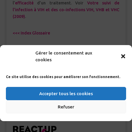
l’
efficacité
d’un traitement. Voir
Votre suivi de
l’infection à VIH et des co-infections VIH, VHB et VHC
(2009)
.
<<< Index Glossaire
Gérer le consentement aux
cookies
RECHERCHE GLOSSAIRE
Ce site utilise des cookies pour améliorer son fonctionnement.
>
Accepter tous les cookies
Refuser