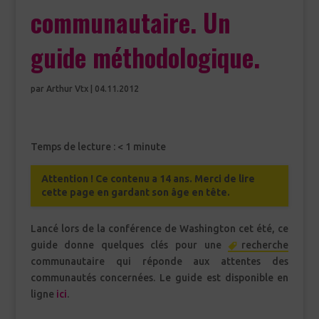
communautaire. Un
guide méthodologique.
par
Arthur Vtx
|
04.11.2012
Temps de lecture :
< 1
minute
Attention ! Ce contenu a 14 ans. Merci de lire
cette page en gardant son âge en tête.
Lancé lors de la conférence de Washington cet été, ce
guide donne quelques clés pour une
recherche
communautaire qui réponde aux attentes des
communautés concernées. Le guide est disponible en
ligne
ici
.