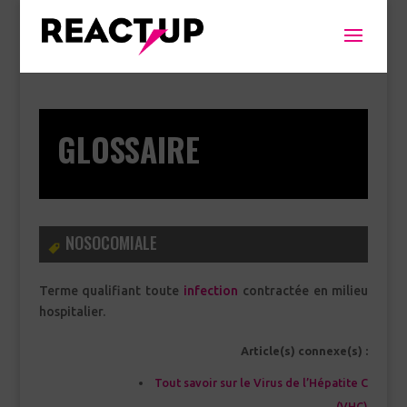
GLOSSAIRE
NOSOCOMIALE
Terme qualifiant toute
infection
contractée en milieu
hospitalier.
Article(s) connexe(s) :
Tout savoir sur le Virus de l’Hépatite C
(VHC)