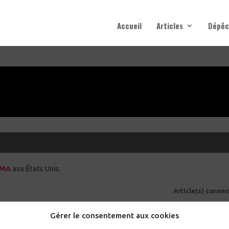
Accueil
Articles
Dépêc
EMA
aux États Unis.
Article(s) connex
PrEP injectable : une nouvelle ère de la prévention du VIH mise à rude é
Gérer le consentement aux cookies