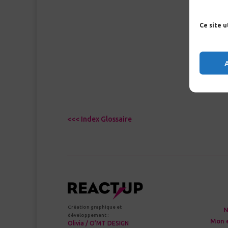
Ce site 
<<< Index Glossaire
Création graphique et
N
développement :
Mon 
Olivia / O’MT DESIGN