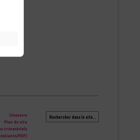
hoisis
re -1-
e jour
la prévention
Glossaire
Rechercher dans le site…
Plan du site
ns trimestriels
épliants/PDF)