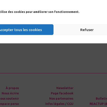
IAS 2023 : d’autres sessions, morceaux c
utilise des cookies pour améliorer son fonctionnement.
IAS 2023, tous les sujets en pléniè
CROI 2019 : 4
Accepter tous les cookies
Refuser
Le siècle des lumières de 
À propos
Newsletter
Nous écrire
Page facebook
ous soutenir
Nos partenaires
Bulleti
espace perso
Infos légales
/
CGU
REACTUP (d