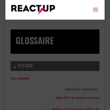
GLOSSAIRE
ECSTASY
Voir
MDMA
.
Article(s) connexe(s) :
EMIS 2017 le rapport complet
Analyse d’un « risque caché » de