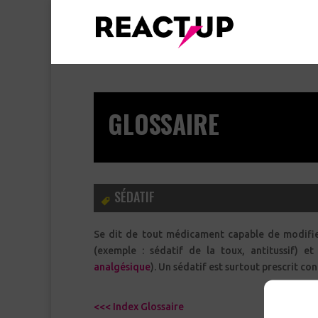
GLOSSAIRE
SÉDATIF
Se dit de tout médicament capable de modifie
analgésique
). Un sédatif est surtout prescrit c
<<< Index Glossaire