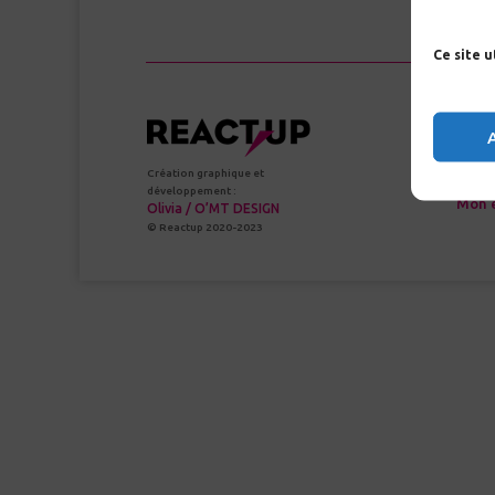
Ce site 
Création graphique et
N
développement :
Mon 
Olivia / O’MT DESIGN
© Reactup 2020-2023