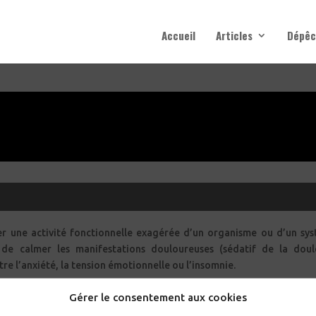
Accueil
Articles
Dépêc
r une activité fonctionnelle exagérée d’un organisme ou d’un sy
(exemple : sédatif de la toux, antitussif) et de calmer 
ontre l’anxiété, la tension émotionnelle ou l’insomnie.
Gérer le consentement aux cookies