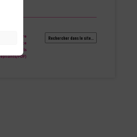
Glossaire
Rechercher dans le site…
Plan du site
ns trimestriels
épliants/PDF)