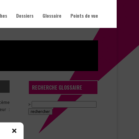
hes
Dossiers
Glossaire
Points de vue
RECHERCHE GLOSSAIRE
stème
>
les manifestations douloureuses (sédatif de la douleur :