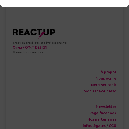
Création graphique et développement :
Olivia / O’MT DESIGN
© Reactup 2020-2023
À propos
Nous écrire
Nous soutenir
Mon espace perso
Newsletter
Page facebook
Nos partenaires
Infos légales
/
CGU