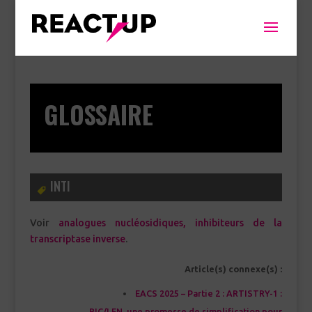
GLOSSAIRE
INTI
Voir
analogues nucléosidiques, inhibiteurs de la
transcriptase inverse
.
Article(s) connexe(s) :
EACS 2025 – Partie 2 : ARTISTRY-1 :
BIC/LEN, une promesse de simplification pour