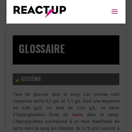
GLOSSAIRE
GLYCÉMIE
Taux de glucose dans le sang. Les normes sont
comprises entre 0,7 g/L et 1,1 g/L (soit une moyenne
de 0,85 g/L). Au delà de 1,26 g/L, on parle
d’hyperglycémie (trop de
sucre
dans le sang).
L’hypoglycémie correspond à un taux insuffisant de
sucre dans le sang (en dessous de 0,70 g/L) associé à