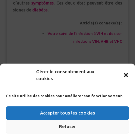
d’autres
symptômes
. Ces deux état peuvent être des
signes de
diabète
.
Article(s) connexe(s) :
Votre suivi de l’infection à VIH et des co-
infections VIH, VHB et VHC
<<< Index Glossaire
Gérer le consentement aux
cookies
Ce site utilise des cookies pour améliorer son fonctionnement.
RECHERCHE GLOSSAIRE
Accepter tous les cookies
>
Refuser