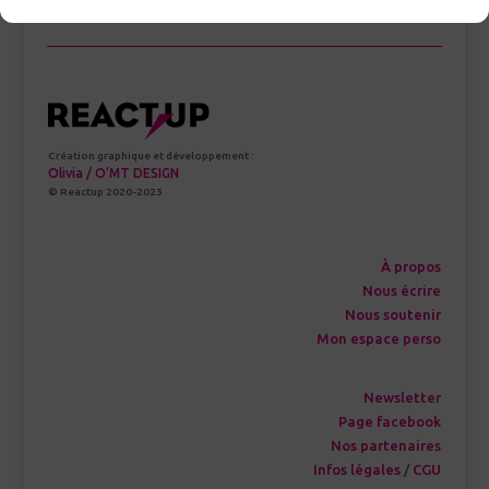
Création graphique et développement :
Olivia / O’MT DESIGN
© Reactup 2020-2023
À propos
Nous écrire
Nous soutenir
Mon espace perso
Newsletter
Page facebook
Nos partenaires
Infos légales
/
CGU