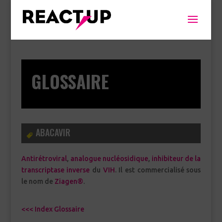
GLOSSAIRE
ABACAVIR
Antirétroviral
,
analogue nucléosidique
,
inhibiteur de la
transcriptase inverse
du
VIH
. Il est commercialisé sous
le nom de
Ziagen®
.
<<< Index Glossaire