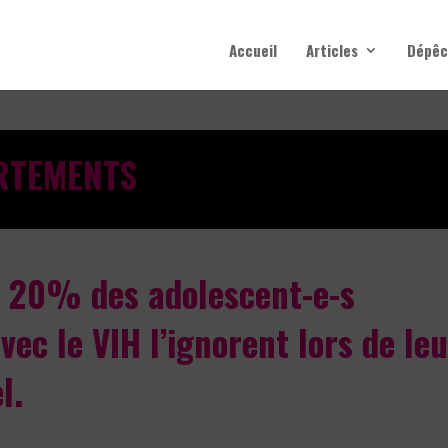
Accueil
Articles
Dépêc
RTEMENTS
 20% des adolescent-e-s
vec le VIH l’ignorent lors de le
l.