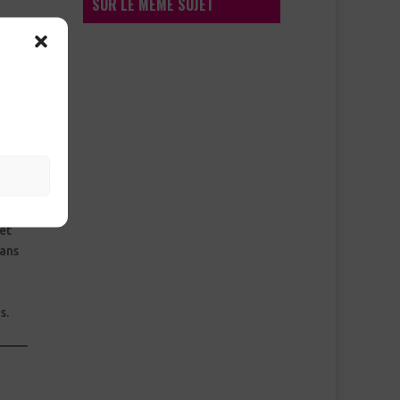
SUR LE MÊME SUJET
Il n’y a pas d’entrée similaire.
et
sans
s.