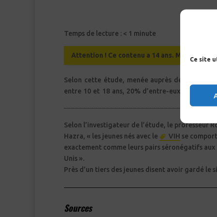
Temps de lecture :
< 1
minute
Attention ! Ce contenu a 14 ans. Merci de lir
Ce site 
Selon cette étude, menée auprès de 300 adole
entre 10 et 18 ans, 20% d’entre-eux ignorent l
Selon l’investigateur de l’étude, le professeur 
Hazra, « les jeunes nés avec le
VIH
se compor
exactement comme leurs pairs séronégatifs aux 
Unis ».
Près d’un tiers des jeunes disent avoir gardé le s
Sources