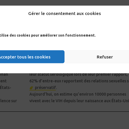
Gérer le consentement aux cookies
e cette page en gardant son âge en tête.
utilise des cookies pour améliorer son fonctionnement.
scent-e-s
lors de leur premier rapport sexuel.
eur statut
Accepter tous les cookies
Refuser
Rohan
leur statut sérologique lors de leur premier rapport, 
tent
62% d’entre-eux rapportent des relations sexuelles 
États-
préservatif
.
Aujourd’hui, on estime qu’environ 10000 personnes
ilence sur
vivent avec le VIH depuis leur naissance aux États-Uni