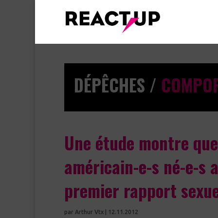
DÉPÊCHES /
COMPO
Une étude montre que
américain-e-s né-e-s a
premier rapport sexue
par
Arthur Vtx
|
12.11.2012