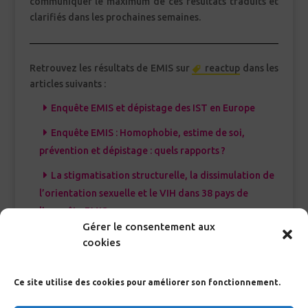
communiquer le maximum de ces résultats traduits et
clarifiés dans les prochaines semaines.
Retrouvez les résultats de EMIS sur
reactup
dans les
articles suivants :
Enquête EMIS et dépistage des IST en Europe
Enquête EMIS : Homophobie, estime de soi,
prévention et dépistage : quels rapports ?
La stigmatisation structurelle, la dissimulation de
l’orientation sexuelle et le VIH dans 38 pays de
l’enquête EMIS
Gérer le consentement aux
cookies
… et dans les dépêches suivantes :
Ce site utilise des cookies pour améliorer son fonctionnement.
EMIS, une enquête sur la sexualité des gays en