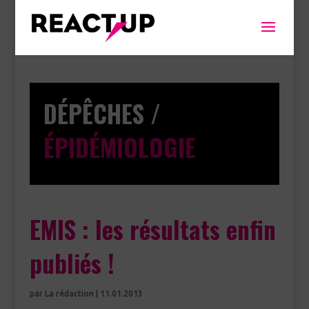
DÉPÊCHES /
ÉPIDÉMIOLOGIE
EMIS : les résultats enfin
publiés !
par
La rédaction
|
11.01.2013