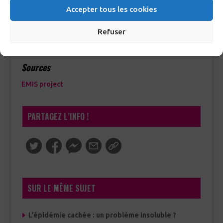
Europe
Accepter tous les cookies
FEMP, la prévention à l’échelle européenne
Refuser
Sources
EMIS project
PARTAGEZ L’INFO !
SUR LE MÊME SUJET
L’épidémie cachée : un problème insoluble ?