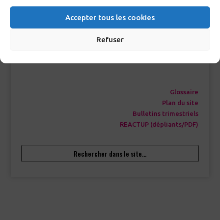
Accepter tous les cookies
Newsletter
Page facebook
Refuser
Nos partenaires
Infos légales
/
CGU
Glossaire
Plan du site
Bulletins trimestriels
REACTUP (dépliants/PDF)
Rechercher dans le site…