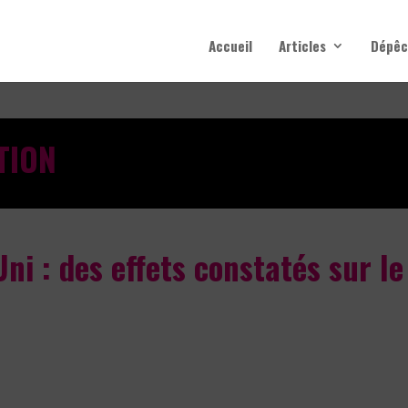
Accueil
Articles
Dépêc
TION
i : des effets constatés sur le