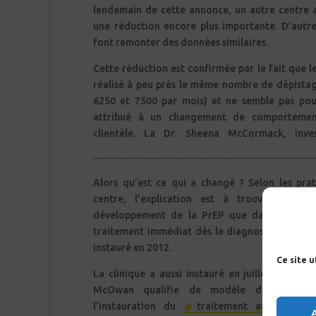
lendemain de cette annonce, un autre centre 
une réduction encore plus importante. D’autre
font remonter des données similaires.
Cette réduction est confirmée par le fait que l
réalisé à peu près le même nombre de dépistag
6250 et 7500 par mois) et ne semble pas pou
attribué à un changement de comporteme
clientèle. La Dr. Sheena McCormack, inves
Alors qu’est ce qui a changé ? Selon les prat
centre, l’explication est à trouver autan
développement de la PrEP que dans l’instau
traitement immédiat dès le diagnostic de sérop
instauré en 2012.
Ce site 
La clinique a aussi instauré en juillet 2015 c
McOwan qualifie de modèle de San Fra
l’instauration du
traitement antirétrovira