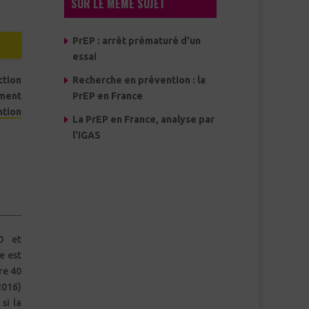
SUR LE MÊME SUJET
PrEP : arrêt prématuré d’un
essai
tion
Recherche en prévention : la
ment
PrEP en France
ntion
La PrEP en France, analyse par
l’IGAS
D et
e est
re 40
2016)
si la