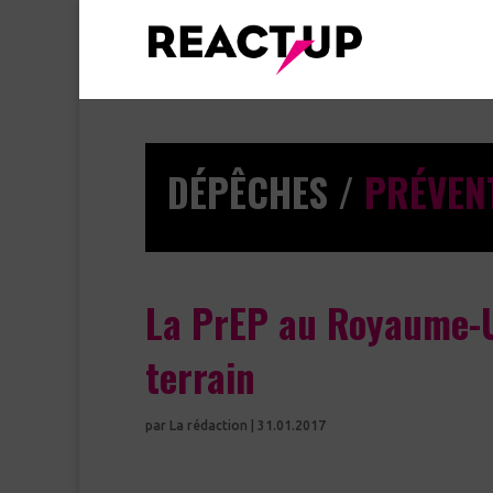
DÉPÊCHES /
PRÉVEN
La PrEP au Royaume-Un
terrain
par
La rédaction
|
31.01.2017