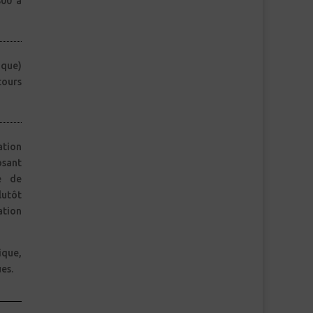
lutôt
tion
ique,
es.