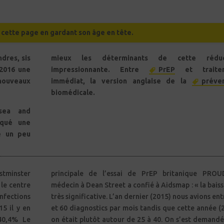
e cette page en gardant son âge en tête.
dres, sis
mieux les déterminants de cette réduc
 2016 une
impressionnante. Entre
PrEP
et traite
ouveaux
immédiat, la version anglaise de la
préve
biomédicale.
lsea and
oqué une
e un peu
stminster
principale de l’essai de PrEP britanique PROU
 le centre
médecin à Dean Street a confié à Aidsmap : « la baiss
nfections
très significative. L’an dernier (2015) nous avions ent
5 il y en
et 60 diagnostics par mois tandis que cette année (
40,4% Le
on était plutôt autour de 25 à 40. On s’est demandé 