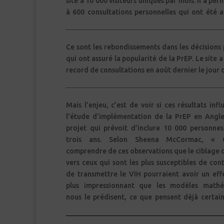
site a 10 000 visiteurs uniques par mois. Il a per
considère « au doigt mouillé » qu’il y a envir
à 600 consultations personnelles qui ont été a
Ce sont les rebondissements dans les décisions
suprême a jugé le NHS (le système de santé bri
qui ont assuré la popularité de la PrEP. Le site 
responsable du financement de la PrEP après u
record de consultations en août dernier le jour 
Mais l’enjeu, c’est de voir si ces résultats inf
nous. Cela implique que l’étude d’implém
l’étude d’implémentation de la PrEP en Angle
pourrait avoir un plus grand effet qu’escompt
projet qui prévoit d’inclure 10 000 personnes
clairement la question de savoir s’il est
trois ans. Selon Sheena McCormac, « 
comprendre de ces observations que le ciblage 
vers ceux qui sont les plus susceptibles de con
de transmettre le VIH pourraient avoir un eff
plus impressionnant que les modèles mathé
nous le prédisent, ce que pensent déjà certain