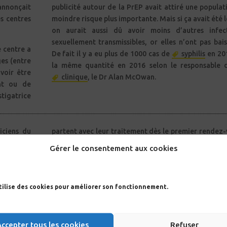
annonçait
publicité autour de la PrEP avait attiré une populat
s centres
moindre risque plus importante. Mais si ça avait été l
on aurait aussi dû avoir moins d’autres infec
sexuellement transmissibles, or elles n’ont pas bais
e centre a
De fait il y a eu plus de 1000 cas de
syphilis
en 20
es (entre
la même quantité en 2016 selon le responsable 
voir être
clinique
, le Dr Alan McOwan.
nt ou de
tigatrice
iciens du
partent avec leur traitement dès le premier rendez-
t dans le
Cependant il relativise la responsabilité de cette m
Gérer le consentement aux cookies
ration du
dans la baisse en raison du peu de recul. Selon S
ositivité
McCormack, la moitié des gays diagnostiqués so
infection récente et n’ont donc pas eu beauco
utilise des cookies pour améliorer son fonctionnement.
temps pour transmettre le
virus
. Mais pour auta
e que Alan
baisse n’a pas été observée plus tôt, laissant entr
ncisco :
que le développement de l’usage de la PrEP a auss
l
dès le
Accepter tous les cookies
Refuser
effet.