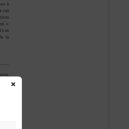
ion à
e cas
tions
sé ».
15 et
de la
vous.
esure
heena
nt en
up de
nt la
evoir
i son