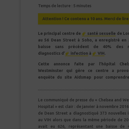
Temps de lecture :
5
minutes
Attention ! Ce contenu a 10 ans. Merci de lir
Le principal centre de
santé sexuelle
de Lon
au 56 Dean Street à Soho, a enregistré en
baisse sans précédent de 40% des n
diagnostics d’
infection
à
VIH
.
Cette annonce faite par l’hôpital Che
Westminster qui gère ce centre a prov
enquète du site Aidsmap pour comprendr
Le communiqué de presse du « Chelsea and We
Hospital » est clair : de janvier à novembre 2016
de Dean Street a diagnostiqué 373 nouvelles i
au VIH alors que dans la même période de 201
avait eu 626, représentant une baisse de 