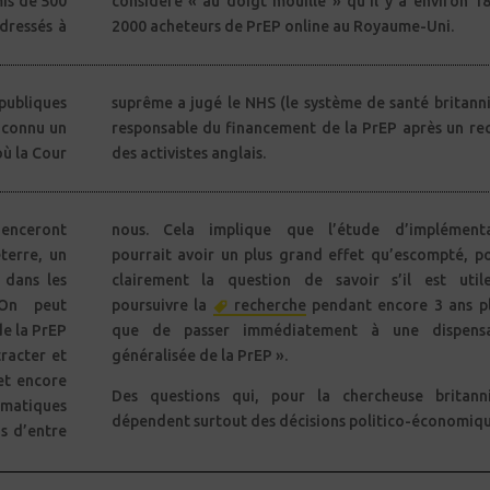
mis de 500
on 1800 à
dressés à
2000 acheteurs de PrEP online au Royaume-Uni.
 publiques
tannique)
a connu un
n recours
où la Cour
des activistes anglais.
luenceront
entation
terre, un
é, posant
 dans les
 utile de
On peut
poursuivre la
recherche
pendant encore 3 ans p
de la PrEP
que de passer immédiatement à une dispensa
tracter et
généralisée de la PrEP ».
et encore
Des questions qui, pour la chercheuse britann
matiques
dépendent surtout des décisions politico-économiqu
s d’entre